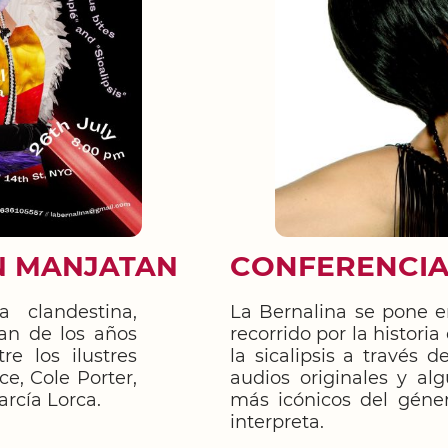
CONFERENCIA 
N MANJATAN
 clandestina,
La Bernalina se pone e
an de los años
recorrido por la histori
re los ilustres
la sicalipsis a través 
e, Cole Porter,
audios originales y al
rcía Lorca.
más icónicos del géne
interpreta.