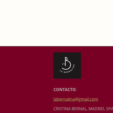
CONTACTO
:
labernalina@gmail.com
CRISTINA BERNAL, MADRID, SP